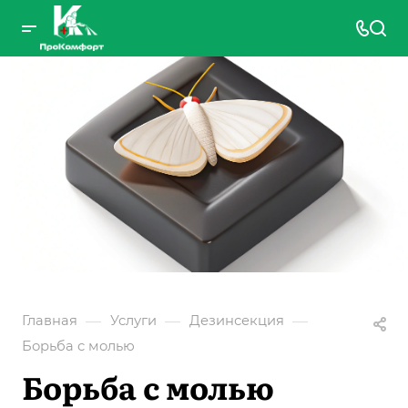
—
—
—
Главная
Услуги
Дезинсекция
Борьба с молью
Борьба с молью