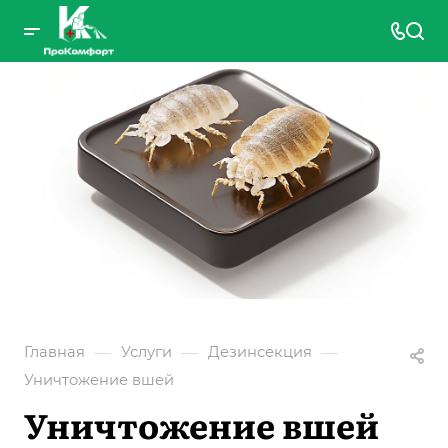
—
—
—
Главная
Услуги
Дезинсекция
Уничтожение вшей
Уничтожение вшей