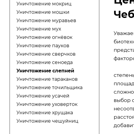
Уничтожение мокриц
Че
Уничтожение мошки
Уничтожение муравьев
Уничтожение мух
Уважае
Уничтожение огнёвок
биотехн
Уничтожение пауков
предст
Уничтожение сверчков
факторо
Уничтожение сеноеда
Уничтожение слепней
степен
Уничтожение тараканов
площад
Уничтожение точильщика
сложно
Уничтожение усачей
выбор 
Уничтожение уховерток
несоот
Уничтожение хрущака
расстоя
Уничтожение чешуйниц
добавит