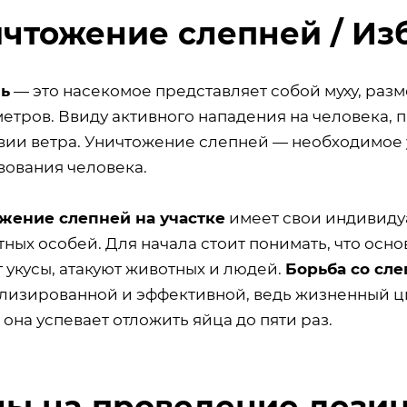
чтожение слепней / Из
ь
— это насекомое представляет собой муху, раз
етров. Ввиду активного нападения на человека, 
твии ветра. Уничтожение слепней — необходимое
вования человека.
жение слепней на участке
имеет свои индивиду
ных особей. Для начала стоит понимать, что осн
 укусы, атакуют животных и людей.
Борьба со сле
лизированной и эффективной, ведь жизненный цик
она успевает отложить яйца до пяти раз.
ы на проведение дезин