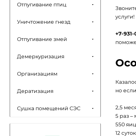
Отпугивание птиц
Звонит
услуги!
Уничтожение гнезд
+7-931-
Отпугивание змей
поможе
Демеркуризация
Осо
Организациям
Казало
но если
Дератизация
2,5 ме
Сушка помещений СЭС
5 раз –
550 яиц
12 суто