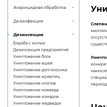
Уни
Акарицидная обработка
Дезинфекция
Слепен
миллим
Дезинсекция
отсутс
Борьба с молью
сущест
Дезинсекция предприятий
Уничтожение блох
Уничто
Уничтожение вшей
конкрет
Уничтожение долгоносика
наносят
Уничтожение жужелиц
специа
Уничтожение клопов
период 
Уничтожение кожееда
Уничтожение комаров
Уничтожение медведок
Цен