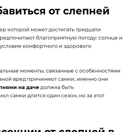
бавиться от слепней
мер которой может достигать тридцати
предпочитают благоприятную погоду: солнце и
 условие комфортного и здорового
альные моменты, связанные с особенностями
овной вред причиняют самки, именно они
пнями на даче
должна быть
л самки длится один сезон, но за этот
секции от слепней в