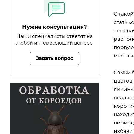
С тако
стать 
Нужна консультация?
чего на
Наши специалисты ответят на
распол
любой интересующий вопрос
первую
места к
Задать вопрос
Самки 
цветов.
личинки
осадко
коротки
находи
период.
избави