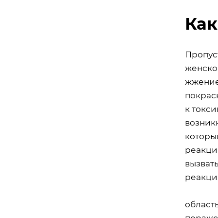
Как
Пропус
женско
жжение.
покрас
к токс
возникн
которы
реакци
вызват
реакци
область
пораже