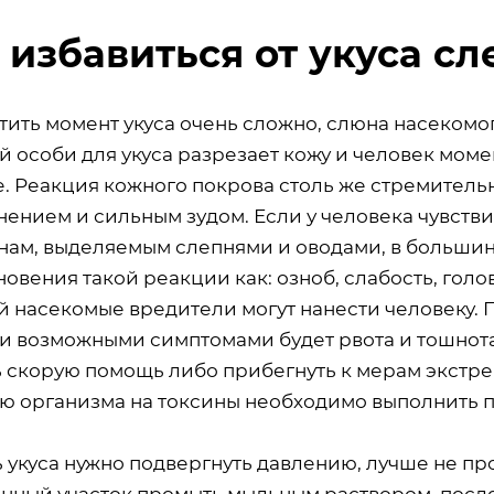
 избавиться от укуса сл
тить момент укуса очень сложно, слюна насекомо
й особи для укуса разрезает кожу и человек мо
 Реакция кожного покрова столь же стремительна
нением и сильным зудом. Если у человека чувств
инам, выделяемым слепнями и оводами, в большин
овения такой реакции как: озноб, слабость, гол
й насекомые вредители могут нанести человеку. 
и возможными симптомами будет рвота и тошнота
ь скорую помощь либо прибегнуть к мерам экстр
ю организма на токсины необходимо выполнить 
 укуса нужно подвергнуть давлению, лучше не пр
нный участок промыть мыльным раствором, после