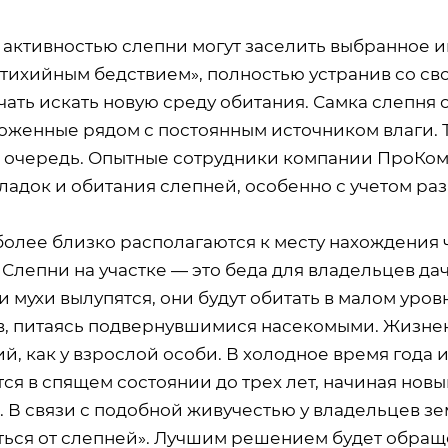
й активностью слепни могут заселить выбранное 
«стихийным бедствием», полностью устранив со с
чать искать новую среду обитания. Самка слепня
оженные рядом с постоянным источником влаги. 
 очередь. Опытные сотрудники компании ПроКом
ладок и обитания слепней, особенно с учетом ра
более близко располагаются к месту нахождения 
 Слепни на участке — это беда для владельцев дач
 мухи вылупятся, они будут обитать в малом уро
в, питаясь подвернувшимися насекомыми. Жизнен
й, как у взрослой особи. В холодное время года
тся в спящем состоянии до трех лет, начиная но
 В связи с подобной живучестью у владельцев зе
ться от слепней». Лучшим решением будет обра