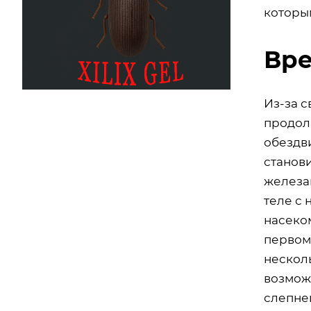
которы
Вре
Из-за 
продол
обездв
станови
железам
теле с 
насеко
первом
несколь
возмож
слепней