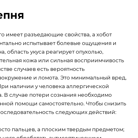
епня
го имеет разъедающие свойства, а хобот
ментально испытывает болевые ощущения и
, область укуса реагирует опухолью,
ительная кожа или сильная восприимчивость
стве случаев есть вероятность
овокружение и ломота. Это минимальный вред,
При наличии у человека аллергической
. В случае потери сознания необходимо
енной помощи самостоятельно. Чтобы снизить
последовательность следующих действий:
осто пальцев, а плоским твердым предметом;
 чего обработать антисептическими