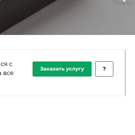
ся с
Заказать услугу
?
 все