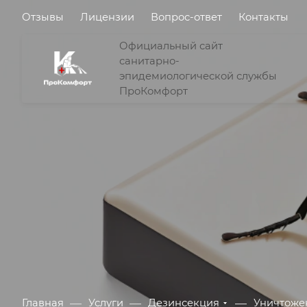
Отзывы
Лицензии
Вопрос-ответ
Контакты
Официальный сайт
санитарно-
эпидемиологической службы
ПроКомфорт
—
—
—
Главная
Услуги
Дезинсекция
Уничтоже