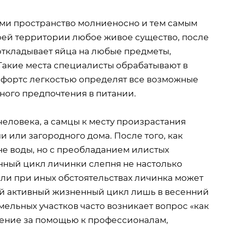
ими пространство молниеносно и тем самым
воей территории любое живое существо, после
 откладывает яйца на любые предметы,
Такие места специалисты обрабатывают в
фортс легкостью определят все возможные
зного предпочтения в питании.
человека, а самцы к месту произрастания
и или загородного дома. После того, как
вне воды, но с преобладанием илистых
ный цикл личинки слепня не настолько
 или при иных обстоятельствах личинка может
вый активный жизненный цикл лишь в весенний
мельных участков часто возникает вопрос «как
щение за помощью к профессионалам,