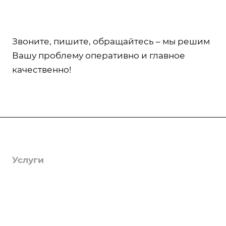
Звоните, пишите, обращайтесь – мы решим
Вашу проблему оперативно и главное
качественно!
Компания
О компании
Услуги
Лицензии
Гербицидная обработка
Информация
Отзывы
Защита деревьев
Статьи
Вопрос-ответ
Вакансии
Фумигация
Тарифы
Реквизиты
Удаление мха