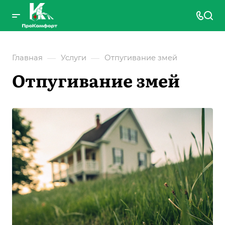
—
—
Главная
Услуги
Отпугивание змей
Отпугивание змей