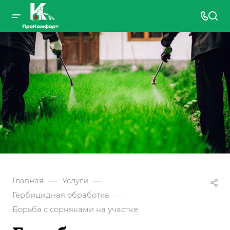
—
—
Главная
Услуги
—
Гербицидная обработка
Борьба с сорняками на участке