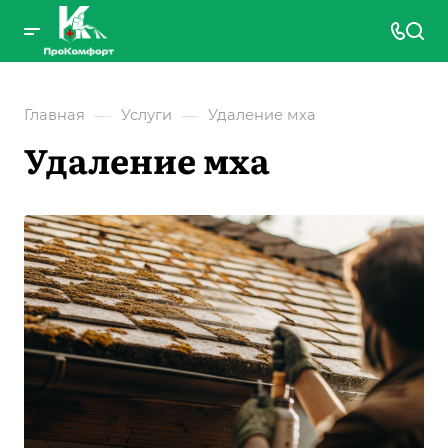
—
—
Главная
Услуги
Удаление мха
Удаление мха